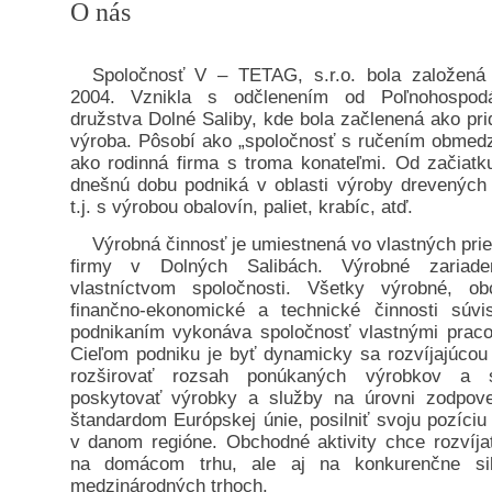
O nás
Spoločnosť V – TETAG, s.r.o. bola založená
2004. Vznikla s odčlenením od Poľnohospod
družstva Dolné Saliby, kde bola začlenená ako pr
výroba. Pôsobí ako „spoločnosť s ručením obmed
ako rodinná firma s troma konateľmi. Od začiatk
dnešnú dobu podniká v oblasti výroby drevených 
t.j. s výrobou obalovín, paliet, krabíc, atď.
Výrobná činnosť je umiestnená vo vlastných pri
firmy v Dolných Salibách. Výrobné zariade
vlastníctvom spoločnosti. Všetky výrobné, ob
finančno-ekonomické a technické činnosti súvi
podnikaním vykonáva spoločnosť vlastnými praco
Cieľom podniku je byť dynamicky sa rozvíjajúcou 
rozširovať rozsah ponúkaných výrobkov a s
poskytovať výrobky a služby na úrovni zodpove
štandardom Európskej únie, posilniť svoju pozíciu
v danom regióne. Obchodné aktivity chce rozvíjať
na domácom trhu, ale aj na konkurenčne sil
medzinárodných trhoch.